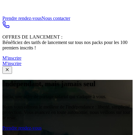
Prendre rendez-vous
Nous contacter
OFFRES DE LANCEMENT
:
Bénéficiez des tarifs de lancement sur tous nos packs pour les 100
premiers inscrits !
M'inscrire
M'inscrire
Indépendant, mais jamais seul
Stella, une offre de portage salarial qui s'adapte à vous.
Nous vous offrons le meilleur de l'indépendance : liberté, simplicité,
protection. Vous avancez en toute autonomie, nous veillons sur tout
le reste.
Prendre rendez-vous